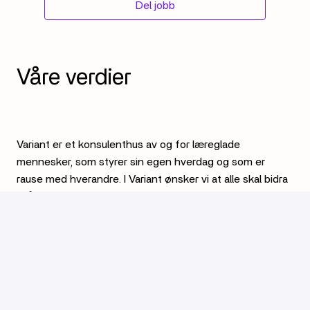
Del jobb
Variant er et konsulenthus av og for læreglade 
mennesker, som styrer sin egen hverdag og som er 
rause med hverandre. I Variant ønsker vi at alle skal bidra 
til å forme sin egen arbeidplass og hverdag. Vi tar 
åpenhet til nye høyder og Variant er designet med 
transparens som et fundament. Til felles har vi at vi 
elsker utfordringer hvor design- og 
teknologikompetanse finner sammen og tar plass i 