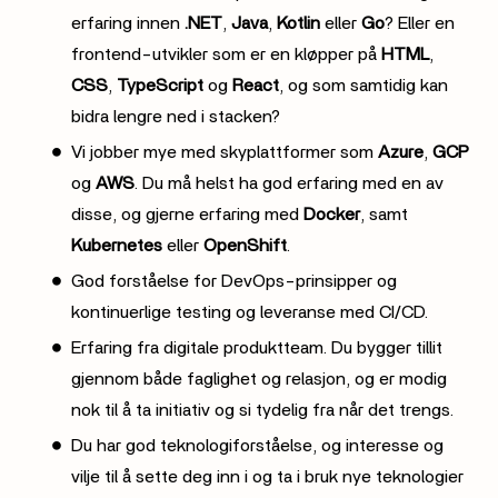
erfaring innen
.NET
,
Java
,
Kotlin
eller
Go
? Eller en
frontend-utvikler som er en kløpper på
HTML
,
CSS
,
TypeScript
og
React
, og som samtidig kan
bidra lengre ned i stacken?
Vi jobber mye med skyplattformer som
Azure
,
GCP
og
AWS
. Du må helst ha god erfaring med en av
disse, og gjerne erfaring med
Docker
, samt
Kubernetes
eller
OpenShift
.
God forståelse for DevOps-prinsipper og
kontinuerlige testing og leveranse med CI/CD.
Erfaring fra digitale produktteam. Du bygger tillit
gjennom både faglighet og relasjon, og er modig
nok til å ta initiativ og si tydelig fra når det trengs.
Du har god teknologiforståelse, og interesse og
vilje til å sette deg inn i og ta i bruk nye teknologier