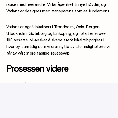
rause med hverandre. Vi tar åpenhet til nye høyder, og
Variant er designet med transparens som et fundament.
Variant er også lokalisert i Trondheim, Oslo, Bergen,
Stockholm, Göteborg og Linköping, og totalt er vi over
100 ansatte. Vi ønsker å skape sterk lokal tilhørighet i
hver by, samtidig som vi drar nytte av alle mulighetene vi
får av vårt store faglige fellesskap.
Prosessen videre
Vi ønsker å bli kjent med deg gjennom en uformell prat,
gjerne etterfulgt av en litt dypere faglig samtale. Vi
setter pris på om du kan oppgi 3 referanser fra tidligere
oppdrag eller ansettelsesforhold, slik at vi, og fremtidige
kunder, får et godt bilde av hvordan du jobber.