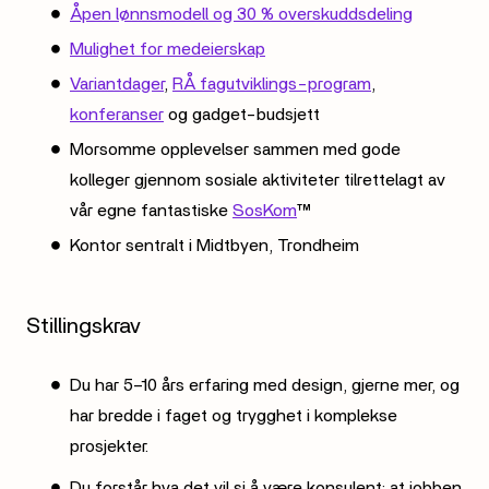
Åpen lønnsmodell og 30 % overskuddsdeling
Mulighet for medeierskap
Variantdager
,
RÅ fagutviklings-program
,
konferanser
og gadget-budsjett
Morsomme opplevelser sammen med gode
kolleger gjennom sosiale aktiviteter tilrettelagt av
vår egne fantastiske
SosKom
™
Kontor sentralt i Midtbyen, Trondheim
Stillingskrav
Du har 5–10 års erfaring med design, gjerne mer, og
har bredde i faget og trygghet i komplekse
prosjekter.
Du forstår hva det vil si å være konsulent: at jobben